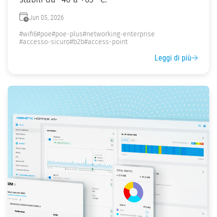
Jun 05, 2026
#wifi6
#poe
#poe-plus
#networking-enterprise
#accesso-sicuro
#b2b
#access-point
Leggi di più