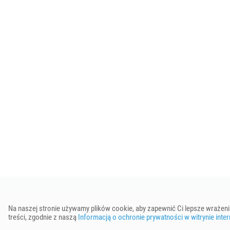
© Keenetic GmbH 2019–2026
Na naszej stronie używamy plików cookie, aby zapewnić Ci lepsze wrażeni
treści, zgodnie z naszą
Informacją o ochronie prywatności w witrynie inte
Ustawienia plików cookie