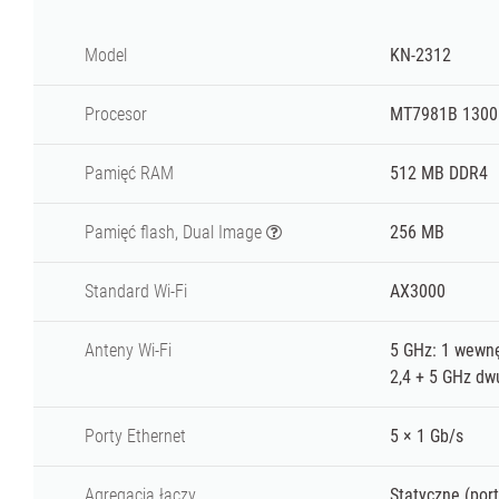
Model
KN-2312
Procesor
MT7981B 1300
Pamięć RAM
512 MB DDR4
Pamięć flash, Dual Image
256 MB
Standard
Wi-Fi
AX3000
Anteny Wi-Fi
5 GHz: 1 wewn
2,4 + 5 GHz dw
Porty Ethernet
5 × 1 Gb/s
Agregacja łączy
Statyczne (port