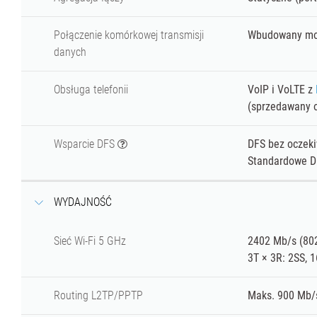
Połączenie komórkowej transmisji
Wbudowany mo
danych
Obsługa telefonii
VoIP i VoLTE z
(sprzedawany o
Wsparcie DFS
DFS bez oczeki
Standardowe D
WYDAJNOŚĆ
Sieć
Wi-Fi
5 GHz
2402 Mb/s (80
3T × 3R: 2SS, 
Routing L2TP/PPTP
Maks. 900 Mb/