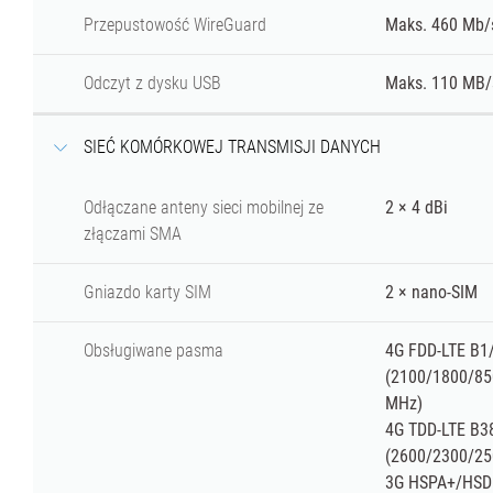
Przepustowość WireGuard
Maks. 460 Mb/
Odczyt z dysku USB
Maks. 110 MB/s
SIEĆ KOMÓRKOWEJ TRANSMISJI DANYCH
Odłączane anteny sieci mobilnej ze
2 × 4 dBi
złączami SMA
Gniazdo karty SIM
2 × nano-SIM
Obsługiwane pasma
4G FDD-LTE B
(2100/1800/85
MHz)
4G TDD-LTE B3
(2600/2300/2
3G HSPA+/HS