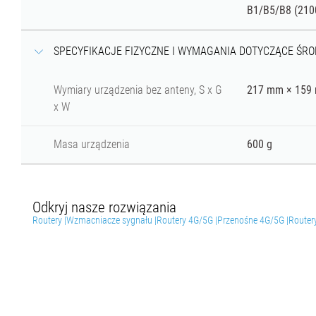
B1/B5/B8 (210
SPECYFIKACJE FIZYCZNE I WYMAGANIA DOTYCZĄCE ŚR
Wymiary urządzenia bez anteny, S x G
217 mm × 159
x W
Masa urządzenia
600 g
Odkryj nasze rozwiązania
Routery |
Wzmacniacze sygnału |
Routery 4G/5G |
Przenośne 4G/5G |
Router