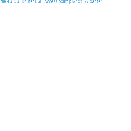
tile 4G/5G |
Router DSL |
Access point |
Switch & Adapter