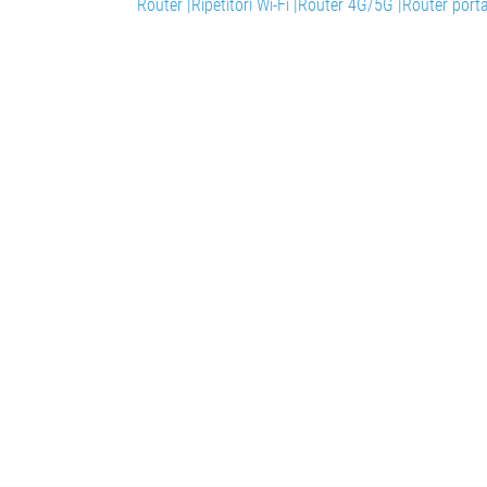
Router |
Ripetitori Wi-Fi |
Router 4G/5G |
Router porta